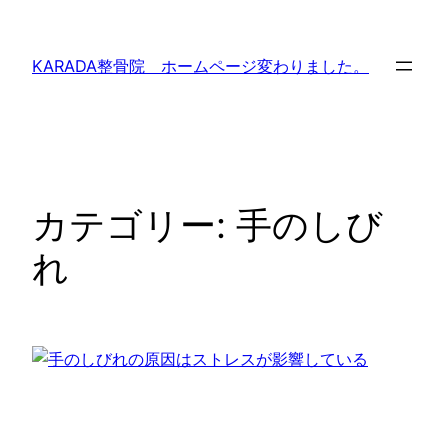
内
容
KARADA整骨院 ホームページ変わりました。
を
ス
キ
ッ
プ
カテゴリー:
手のしび
れ