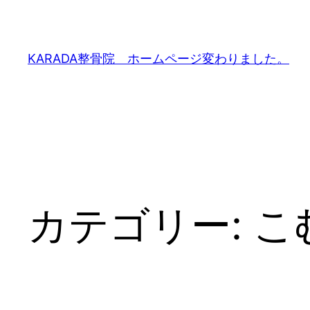
内
容
を
KARADA整骨院 ホームページ変わりました。
ス
キ
ッ
プ
カテゴリー:
こ