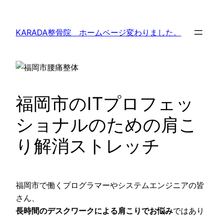
内
容
KARADA整骨院 ホームページ変わりました。
を
ス
キ
ッ
プ
福岡市のITプロフェッ
ショナルのための肩こ
り解消ストレッチ
福岡市で働くプログラマーやシステムエンジニアの皆
さん、
長時間のデスクワークによる肩こりでお悩み
ではあり