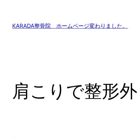
内
容
を
KARADA整骨院 ホームページ変わりました。
ス
キ
ッ
プ
肩こりで整形