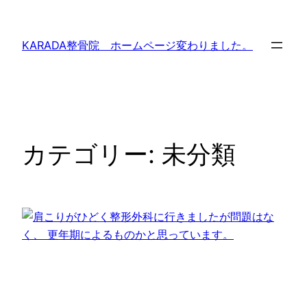
内
容
KARADA整骨院 ホームページ変わりました。
を
ス
キ
ッ
プ
カテゴリー:
未分類